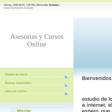
Viernes, 2026-08-07, 7:45 PM |
Bienvenido
Visitante
|
Inicio
|
Registrarse
|
Entrada
Asesorias y Cursos
Online
Página de inicio
Bienvenidos
Ramos impartidos
Libro de visitas
Esta pá
estudio de 
a internet, 
espero que 
Mini-chat